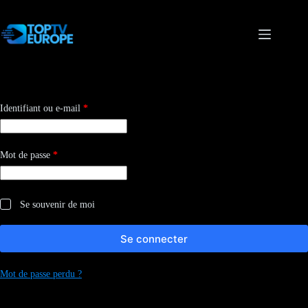
Passer
au
contenu
Obligatoire
Identifiant ou e-mail
*
Obligatoire
Mot de passe
*
Se souvenir de moi
Se connecter
Mot de passe perdu ?