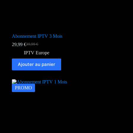
Abonnement IPTV 3 Mois
29,99
€
39,99
€
Le
Le
prix
prix
IPTV Europe
initial
actuel
était :
est :
Ajouter au panier
39,99 €.
29,99 €.
PROMO