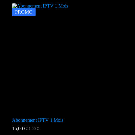
PROMO
Abonnement IPTV 1 Mois
15,00
€
21,00
€
Le
Le