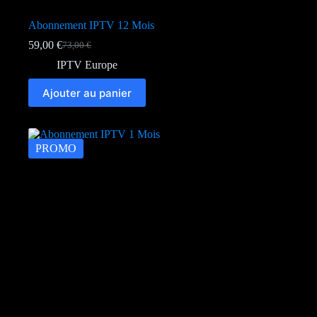
Abonnement IPTV 12 Mois
59,00
€
73,00
€
Le
Le
prix
prix
IPTV Europe
initial
actuel
était :
est :
Ajouter au panier
73,00 €.
59,00 €.
PROMO