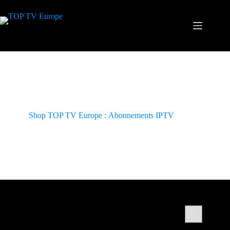
Passer
au
contenu
Shop TOP TV Europe : Abonnements IPTV