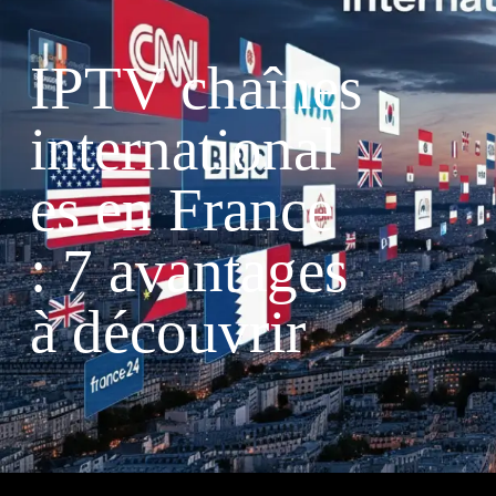
IPTV chaînes
international
es en France
: 7 avantages
à découvrir