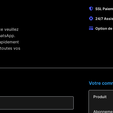
SSL Paiem
24/7 Assi
Option de
e veuillez
hatsApp.
rapidement
 toutes vos
Votre com
Produit
Abonnemen