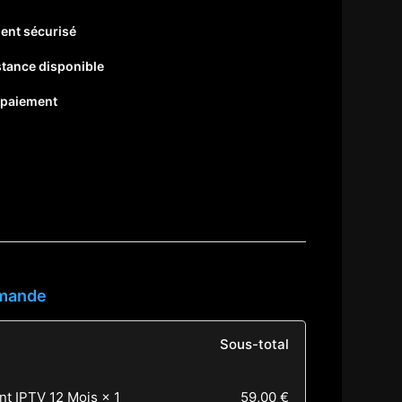
ent sécurisé
stance disponible
 paiement
mande
Sous-total
59,00
€
t IPTV 12 Mois
× 1